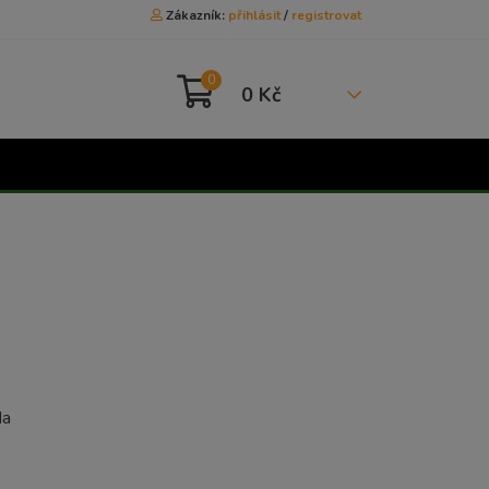
Zákazník:
přihlásit
/
registrovat
0
0 Kč
da