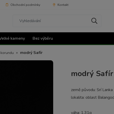
Obchodní podmínky
Kontakt
Velké kameny
Bez výběru
»
modrý Safír
y korundu
modrý Safír
země původu: Srí Lanka
lokalita: oblast Balango
váha: 1,31g