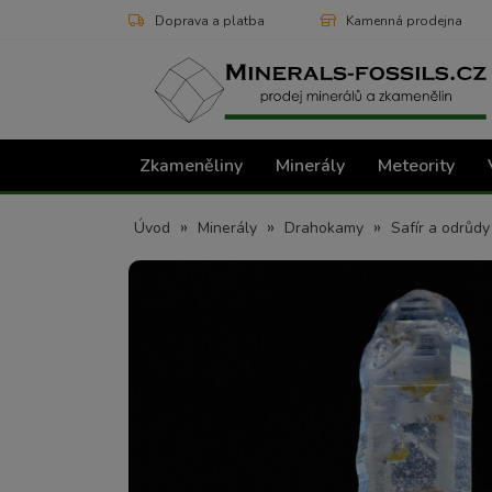
Doprava a platba
Kamenná prodejna
Zkameněliny
Minerály
Meteority
»
»
»
Úvod
Minerály
Drahokamy
Safír a odrůd