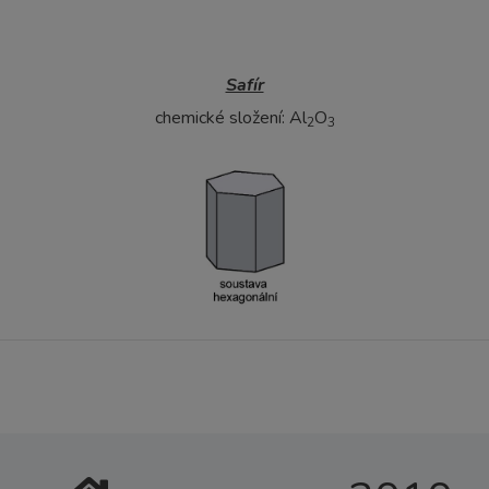
Safír
chemické složení: Al
O
2
3