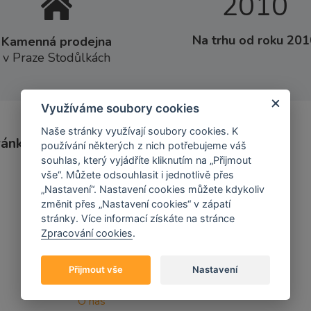
2010
Na trhu od roku 201
Kamenná prodejna
v Praze Stodůlkách
Využíváme soubory cookies
Naše stránky využívají soubory cookies. K
ránky
Obchodní informace
používání některých z nich potřebujeme váš
souhlas, který vyjádříte kliknutím na „Přijmout
vše“. Můžete odsouhlasit i jednotlivě přes
Kontakt
„Nastavení“. Nastavení cookies můžete kdykoliv
Obchodní podmínky
změnit přes „Nastavení cookies“ v zápatí
Doprava a platba
stránky. Více informací získáte na stránce
Zpracování cookies
.
Informace o zpracování
osobních údajů
Přijmout vše
Nastavení
Kamenná prodejna
O nás