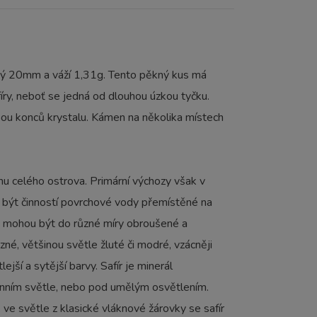
lký 20mm a váží 1,31g. Tento pěkný kus má
fíry, neboť se jedná od dlouhou úzkou tyčku.
obou konců krystalu. Kámen na několika místech
inu celého ostrova. Primární výchozy však v
ou být činností povrchové vody přemístěné na
 a mohou být do různé míry obroušené a
né, většinou světle žluté či modré, vzácněji
ejší a sytější barvy. Safír je minerál
 denním světle, nebo pod umělým osvětlením.
ve světle z klasické vláknové žárovky se safír