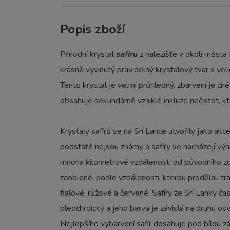
Popis zboží
Přírodní krystal
safíru
z nalezišťe v okolí města
krásně vyvinutý pravidelný krystalový tvar s vel
Tento krystal je velmi průhledný, zbarvení je č
obsahuje sekundárně vzniklé inkluze nečistot, kt
Krystaly safírů se na Srí Lance utvořily jako ak
podstatě nejsou známy a safíry se nacházejí výh
mnoha kilometrové vzdálenosti od původního zdr
zaoblené, podle vzdálenosti, kterou prodělali tr
fialové, růžové a červené. Safíry ze Srí Lanky čas
pleochroický a jeho barva je závislá na druhu o
Nejlepšího vybarvení safír dosahuje pod bílou zá