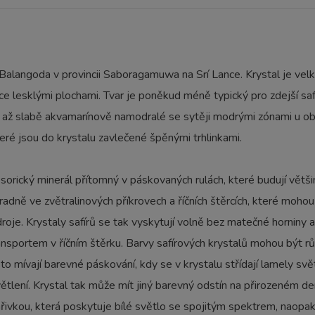
 Balangoda v provincii Saboragamuwa na Srí Lance. Krystal je ve
ice lesklými plochami. Tvar je poněkud méně typický pro zdejší sa
iré až slabě akvamarínově namodralé se sytěji modrými zónami u 
eré jsou do krystalu zavlečené špěnými trhlinkami.
cesorický minerál přítomný v páskovaných rulách, které budují větš
radně ve zvětralinových příkrovech a říčních štěrcích, které moh
oje. Krystaly safírů se tak vyskytují volně bez matečné horniny
ansportem v říčním štěrku. Barvy safírových krystalů mohou být růz
to mívají barevné páskování, kdy se v krystalu střídají lamely světl
světlení. Krystal tak může mít jiný barevný odstín na přirozeném
řivkou, která poskytuje bílé světlo se spojitým spektrem, naopak 