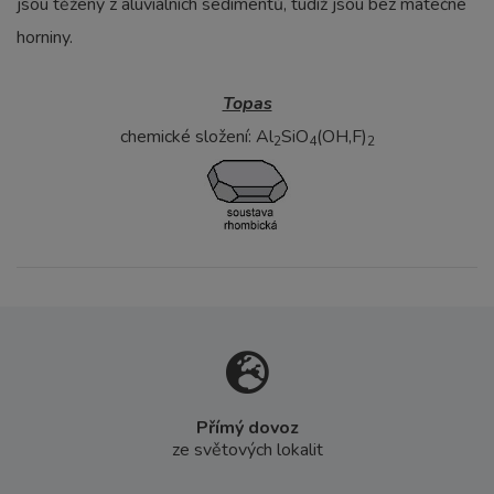
jsou těženy z aluviálních sedimentů, tudíž jsou bez matečné
horniny.
Topas
chemické složení: Al
SiO
(OH,F)
2
4
2
Přímý dovoz
ze světových lokalit