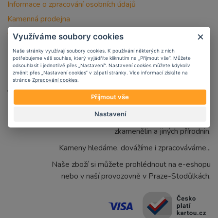
Informace o zpracování osobních údajů
Kamenná prodejna
O nás
Využíváme soubory cookies
Naše stránky využívají soubory cookies. K používání některých z nich
potřebujeme váš souhlas, který vyjádříte kliknutím na „Přijmout vše“. Můžete
odsouhlasit i jednotlivě přes „Nastavení“. Nastavení cookies můžete kdykoliv
změnit přes „Nastavení cookies“ v zápatí stránky. Více informací získáte na
stránce
Zpracování cookies
.
Přijmout vše
Nastavení
Zabýváme se prodejem vzácných minerálů,
zkamenělin a jiných přírodnin.
Kameny hledáme, dovážíme i zpracováváme...
Naše zboží si můžete prohlédnout na e-eshopu
nebo v naší provozovně v Praze-Stodůlkách.