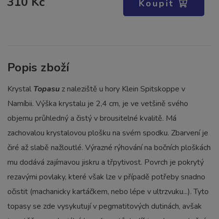
310 Kč
Koupit
Popis zboží
Krystal
Topasu
z naleziště u hory Klein Spitskoppe v
Namíbii. Výška krystalu je 2,4 cm, je ve vetšině svého
objemu průhledný a čistý v brousitelné kvalitě. Má
zachovalou krystalovou plošku na svém spodku. Zbarvení je
čiré až slabě nažloutlé. Výrazné rýhování na bočních ploškách
mu dodává zajímavou jiskru a třpytivost. Povrch je pokrytý
rezavými povlaky, které však lze v případě potřeby snadno
očistit (machanicky kartáčkem, nebo lépe v ultrzvuku...). Tyto
topasy se zde vysykutují v pegmatitových dutinách, avšak