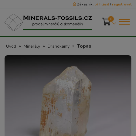
Zákazník:
přihlásit
/
registrovat
0
»
»
»
Topas
Úvod
Minerály
Drahokamy