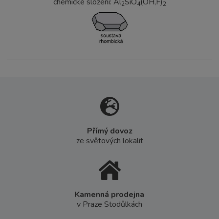
chemické složení: Al
SiO
(OH,F)
2
4
2
Přímý dovoz
ze světových lokalit
Kamenná prodejna
v Praze Stodůlkách