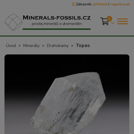
Zákazník:
přihlásit
/
registrovat
0
»
»
»
Topas
Úvod
Minerály
Drahokamy