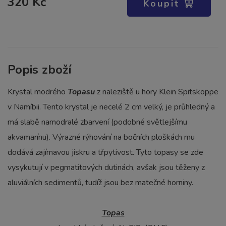
320 Kč
Koupit
Popis zboží
Krystal modrého
Topasu
z naleziště u hory Klein Spitskoppe
v Namíbii. Tento krystal je necelé 2 cm velký, je průhledný a
má slabě namodralé zbarvení (podobné světlejšímu
akvamarínu). Výrazné rýhování na bočních ploškách mu
dodává zajímavou jiskru a třpytivost. Tyto topasy se zde
vysykutují v pegmatitových dutinách, avšak jsou těženy z
aluviálních sedimentů, tudíž jsou bez matečné horniny.
Topas