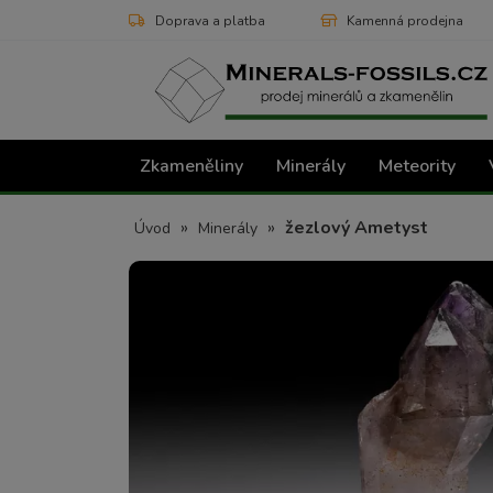
Doprava a platba
Kamenná prodejna
Zkameněliny
Minerály
Meteority
»
»
žezlový Ametyst
Úvod
Minerály