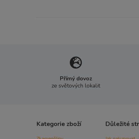
Přímý dovoz
ze světových lokalit
Kategorie zboží
Důležité st
Zkameněliny
Jak nakupovat