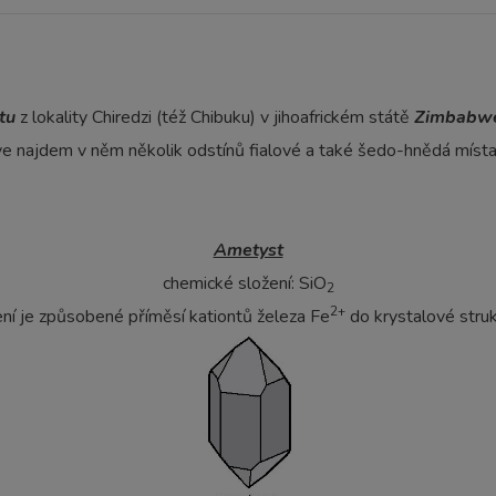
tu
z lokality Chiredzi (též Chibuku) v jihoafrickém státě
Zimbabw
ve najdem v něm několik odstínů fialové a také šedo-hnědá místa
Ametyst
chemické složení: SiO
2
2+
ení je způsobené příměsí kationtů železa Fe
do krystalové stru